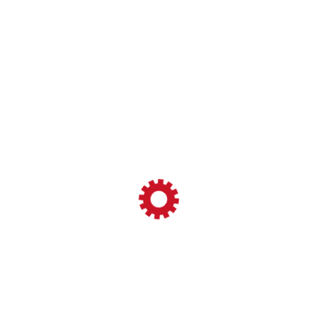
+39 0962 29961
info@amorusoluigi.it
amministrazione@amorusoluigi.it
Via F. Mancuso 9 – Loc. Passovecchio 88900 Crotone
(KR)
INFORMAZIONI
I nostri Prodotti
I nostri Marchi
I nostri Servizi
Privacy e Cookie Policy